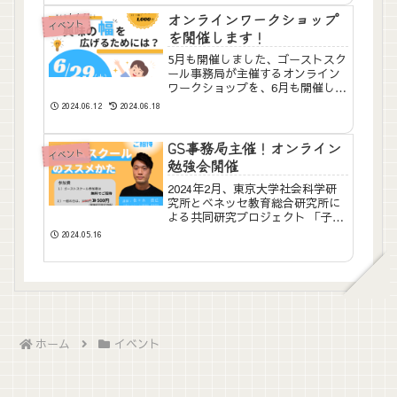
ているご家庭を対象として、ゴー
ストスクールに限らず、公開イベ
オンラインワークショップ
イベント
ントとしてオフ会を行いま...
を開催します！
5月も開催しました、ゴーストスク
ール事務局が主催するオンライン
ワークショップを、6月も開催しま
す！ワークショップの内容や、お
2024.06.12
2024.06.18
申込み方法などをお伝えいたしま
す！👇チケット購入へと進む方
は、目次から「チケット購入」に
GS事務局主催！オンライン
イベント
ジャンプ！テーマは「興味の幅...
勉強会開催
2024年2月、東京大学社会科学研
究所とベネッセ教育総合研究所に
よる共同研究プロジェクト 「子ど
もの生活と学びに関する親子調査
2024.05.16
2023」にて保護者の幸福感とその
子どもの幸福感には関連性が見ら
れる「子どもの生活と学びに関す
る親子調査 202...
ホーム
イベント