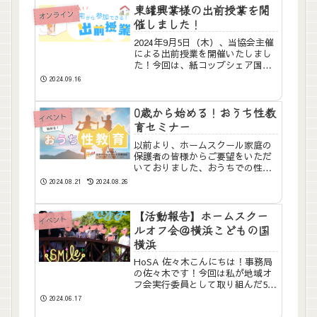
ームスクーラーの未来に想いを馳
東罐興業様の出前授業を開
オンライン
せる…シンポジウムの...
催しました！
2024年9月5日（木）、当協会主催
による出前授業を開催いたしまし
た！今回は、紙コップシェア国内
No.1を誇る、株式会社 東罐（とう
2024.09.16
かん）興業様にお越しいただきま
した😊オンライン開催による各家
庭からの参加スタイル当協会は、
0歳から始める！おうち性教
イベント
ホームスクール（＝...
育セミナー
以前より、ホームスクール家庭の
保護者の皆様からご要望をいただ
いておりました、おうちでの性教
育に関するセミナーを開催いたし
2024.08.21
2024.08.26
ます😊講師の近藤智子さんをお招
きして、包括的性教育を土台に学
びます。包括的性教育とは、身体
【活動報告】ホームスクー
イベント
や生殖の仕組みだけでなく、人
ルオフ会＠横浜こどもの国
間...
横浜
HoSA 佐々木こんにちは！事務局
の佐々木です！今回は私が地域オ
フ会実行委員として取り組んだ5月
のイベントについてご紹介します
2024.06.17
♪今回は、ホームスクールを行っ