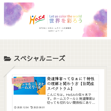
スペシャルニーズ
発達障害ってなぁに？特性
ス
ペシャルニーズ
の理解と関わり方【自閉症
スペクトラム】
こんにちは。HoSAの佐々木で
す。ホームスクールと発達障害は
切っても切れない関係性にありま
す。今回はHoSAの公式ブログで
2020.12.04
2023.08.01
特集を組ませていただいて、発達