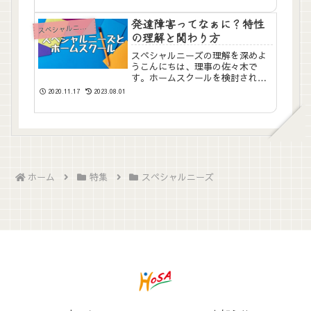
障害について大人が知るきっかけ
づくりを行っています。子どもた
発達障害ってなぁに？特性
ス
ペシャルニーズ
ち一人一人の持つ発達上の課題...
の理解と関わり方
スペシャルニーズの理解を深めよ
うこんにちは、理事の佐々木で
す。ホームスクールを検討される
方にはさまざまな事情・背景があ
2020.11.17
2023.08.01
ります。協会に寄せられるご相談
でも、毎年一定数いらっしゃるの
が発達障害など、特別なニーズを
持つ子どもたちのためのホームス
ク...
ホーム
特集
スペシャルニーズ