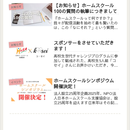
を土台に学びます。包括的性教育と
【お知らせ】ホームスクール
お知らせ
は、身体や生殖の仕組みだけでなく、
100の質問の執筆につきまして
人間...
『ホームスクールって何ですか？』
我々が配信活動を始めて最も驚いたの
は、この「なにそれ？」という質問の
多さです。ホームスクールを検討され
ているかた、不登校のご家庭など当事
者にとっては当たり前のように使用す
スポンサーをさせていただき
お知らせ
るこの『ホームスクール』という名詞
ます！
です...
高校生世代チャレンジプログラムに参
加して結成された、高校生5人組「コ
セイ」さんにお声かけいただき、今回
スポンサーというかたちで応援させて
いただいております！高校生世代チャ
レンジプログラムの詳細についてはコ
ホームスクールシンポジウム
イベント
チラ👇こちらのコセイさんのイベント
開催決定！
に...
法人設立25周年企画2025年、NPO法
人日本ホームスクール支援協会は、設
立25周年を迎えます👏来年はその記念
イヤーということで、「ホームスクー
ルシンポジウム」を開催することにな
りました！ホームスクーラーの未来に
想いを馳せる…シンポジウムの...