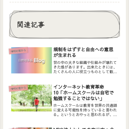
関連記事
規制をはずすと自由への意思
NPOの窓から
が生まれる
世の中の大きな組織や仕組みが壊れて
きた感があります。出来たときには、
たくさんの人に役立つものとして歓迎
され、喜ばれるものがいつしか時代に
合わなくなったりします。また組織や
仕組みを維持することが目的となって
インターネット教育革命
NPOの窓から
しまい、世の中に役に立っているのか
10「ホームスクールは自宅で
い...
勉強することではない」
ホームスクールは教育を世界の共通語
に変える可能性を持っていると言われ
る。というとおやっと思われるが、教
育は各国の国単位のナショナル・プロ
ブレムであったのが、世界共通の土俵
上で話し合われる可能性があるという