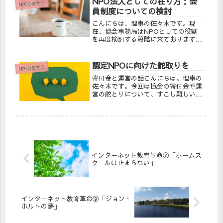
NPO法人としての在り方：会
NPOの窓から
ことなのである。つまり、国を超えて
員制度についての検討
ホ...
こんにちは、理事の佐々木です。現
在、協会事務局はNPOとしての役割
を再度検討する段階に来ております。
ホームページをいろいろと入れ替えた
りしているのは新体制や新サービスに
向けた準備なんです。「なぜ急に？」
認定NPOに向けた舵取りを
NPOの窓から
と思われる方もいらっしゃるかもしれ
寄付金と運営の話こんにちは。理事の
ませ...
佐々木です。今回は協会の寄付金や運
営の舵とりについて、すこし難しい
（けど面白い？）話をしたいと思いま
す。当然のことですが、当協会は
NPO団体です。教育はどこまで行っ
ても100%善意が基盤で行われるべき
だと思...
インターネット教育革命⑦「ホームス
クールは止まらない」
インターネット教育革命⑨「ジョン・
ホルトの夢」